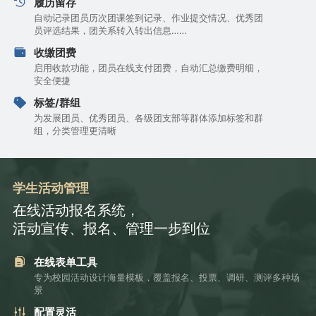
履历留存
自动记录团员历次团课签到记录、作业提交情况、优秀团
员评选结果，团关系转入转出信息……
收缴团费
启用收款功能，团员在线支付团费，自动汇总缴费明细，
安全便捷
标签/群组
为发展团员、优秀团员、各级团支部等群体添加标签和群
组，分类管理更清晰
学生活动管理
在线活动报名系统，
活动宣传、报名、管理一步到位
在线表单工具
专为校园活动设计海量模板，覆盖报名、投票、调研、测评多种场
景
配置灵活