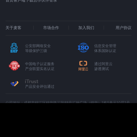
首页
客户端下载
合作伙伴登录
关于麦客
市场合作
加入我们
用户协议
公安部网络安全
信息安全管理
等级保护三级
体系国际认证
中国电子认证服务
通过阿里云
产业联盟实名认证
渗透测试
产品安全评估通过
公司地址：成都市锦江区锦华路三段88号汇融广场（锦华）1栋5单元10层1号
（C-1005）
增值电信业务经营许可证：京B2-20180674
京ICP备15000327号-1
川公网安备 51010402000439 号